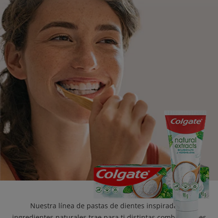
CHEQUEO DE SALUD BUCAL
CORRESPONDENCIA DE PRODUCTOS
PARA PROFESIONALES
CUPONES
DONDE COMPRAR
PY (ES)
SUSCRÍBASE
Nuestra línea de pastas de dientes inspirada en
ingredientes naturales trae para ti distintas combinaciones