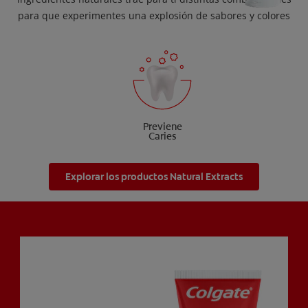
para que experimentes una explosión de sabores y colores
Previene
Caries
Explorar los productos Natural Extracts