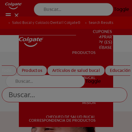
Toggle
Salud Bucal y Cuidado Dental | Colgate®
Search Results
PARA PROFESIONALES
CUPONES
DONDE COMPRAR
PY (ES)
SUSCRÍBASE
PRODUCTOS
PRODUCTOS
Todo
Productos
Artículos de salud bucal
Educación
SALUD BUCAL
Toggle
SALUD BUCAL
MISIÓN
resultados
CHEQUEO DE SALUD BUCAL
MISIÓN
CORRESPONDENCIA DE PRODUCTOS