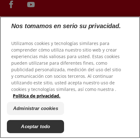
Nos tomamos en serio su privacidad.
Utilizamos cookies y tecnologías similares para
comprender cómo utiliza nuestro sitio web y crear
experiencias más valiosas para usted. Estas cookies
pueden utilizarse para diferentes fines, como
© 2026 Colgate-Palmolive Company. Todos los derechos
publicidad personalizada, medición del uso del sitio
reservados.
y comunicación con socios terceros. Al continuar
utilizando este sitio, usted acepta nuestro uso de
cookies y tecnologías similares, así como nuestra .
Condiciones de uso
Política de privacidad.
Política de privacidad
Condiciones de venta
Administrar cookies
Administrar cookies
No vender mi información personal
Aceptar todo
Gestionar mis derechos de datos