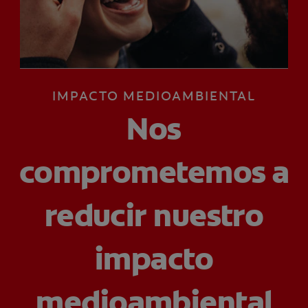
CHEQUEO DE SALUD BUCAL
CORRESPONDENCIA DE PRODUCTOS
IMPACTO MEDIOAMBIENTAL
PARA PROFESIONALES
Nos
CUPONES
DONDE COMPRAR
comprometemos a
PY (ES)
reducir nuestro
SUSCRÍBASE
impacto
medioambiental