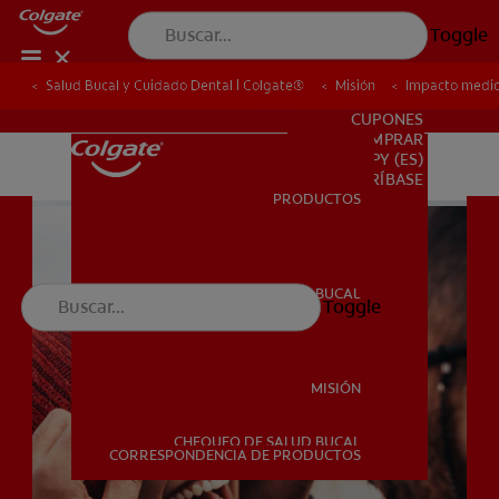
Toggle
Salud Bucal y Cuidado Dental | Colgate®
Salud Bucal y Cuidado Dental | Colgate®
Misión
Misión
Impacto medi
Impacto medi
PARA PROFESIONALES
CUPONES
DONDE COMPRAR
PY (ES)
SUSCRÍBASE
PRODUCTOS
PRODUCTOS
SALUD BUCAL
Toggle
SALUD BUCAL
MISIÓN
CHEQUEO DE SALUD BUCAL
MISIÓN
CORRESPONDENCIA DE PRODUCTOS