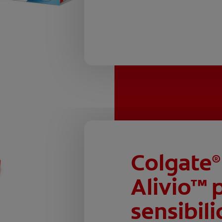
Colgate
®
Alivio™ p
sensibili