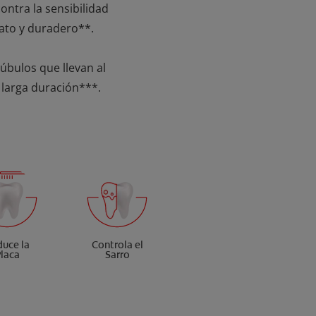
ontra la sensibilidad
iato y duradero**.
túbulos que llevan al
 larga duración***.
uce la
Controla el
laca
Sarro