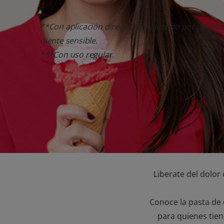
**Con aplicación directa, masajeando por un min
diente sensible.
***Con uso regular.
Liberate del dolor
Conoce la pasta de 
para quienes tiene