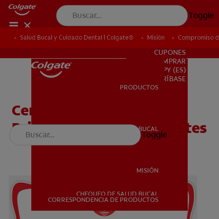
Toggle
Salud Bucal y Cuidado Dental | Colgate®
Salud Bucal y Cuidado Dental | Colgate®
Misión
Misión
Compromiso de
Compromiso de
PARA PROFESIONALES
CUPONES
DONDE COMPRAR
PY (ES)
SUSCRÍBASE
PRODUCTOS
PRODUCTOS
Certificado Sonrisas
Brillantes, Futuros Brillantes
SALUD BUCAL
Toggle
SALUD BUCAL
MISIÓN
CHEQUEO DE SALUD BUCAL
MISIÓN
CORRESPONDENCIA DE PRODUCTOS