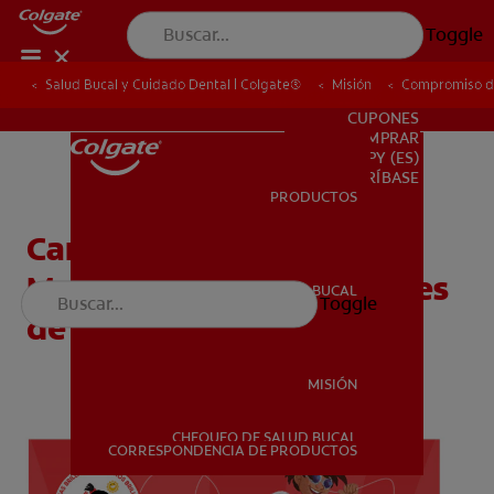
Toggle
Salud Bucal y Cuidado Dental | Colgate®
Salud Bucal y Cuidado Dental | Colgate®
Misión
Misión
Compromiso de
Compromiso de
PARA PROFESIONALES
CUPONES
DONDE COMPRAR
PY (ES)
SUSCRÍBASE
PRODUCTOS
PRODUCTOS
Cartilla: Conozca al Dr.
Muelitas y a los Defensores
SALUD BUCAL
Toggle
SALUD BUCAL
de los dientes - Docente
MISIÓN
CHEQUEO DE SALUD BUCAL
MISIÓN
CORRESPONDENCIA DE PRODUCTOS