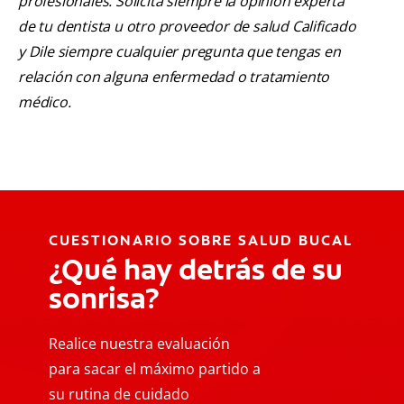
profesionales. Solicita siempre la opinión experta
de tu dentista u otro proveedor de salud Calificado
y Dile siempre cualquier pregunta que tengas en
relación con alguna enfermedad o tratamiento
médico.
CUESTIONARIO SOBRE SALUD BUCAL
¿Qué hay detrás de su
sonrisa?
Realice nuestra evaluación
para sacar el máximo partido a
su rutina de cuidado