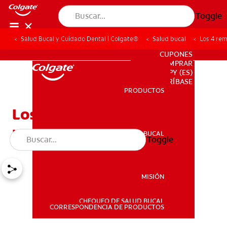
Toggle
Salud Bucal y Cuidado Dental | Colgate®
Salud bucal
Los 4 rem
PARA PROFESIONALES
CUPONES
DONDE COMPRAR
PY (ES)
SUSCRÍBASE
PRODUCTOS
PRODUCTOS
Los 4 remedios caseros
para el dolor de dientes
SALUD BUCAL
Toggle
SALUD BUCAL
MISIÓN
CHEQUEO DE SALUD BUCAL
MISIÓN
CORRESPONDENCIA DE PRODUCTOS