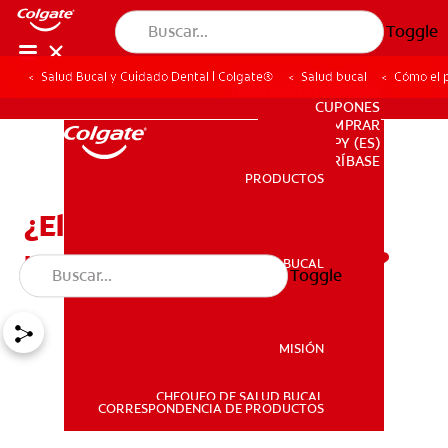
Toggle
Salud Bucal y Cuidado Dental | Colgate®
Salud bucal
Cómo el p
PARA PROFESIONALES
CUPONES
DONDE COMPRAR
PY (ES)
SUSCRÍBASE
PRODUCTOS
PRODUCTOS
¿El pH de la pasta dental
puede afectar el esmalte?
SALUD BUCAL
Toggle
SALUD BUCAL
MISIÓN
CHEQUEO DE SALUD BUCAL
MISIÓN
CORRESPONDENCIA DE PRODUCTOS