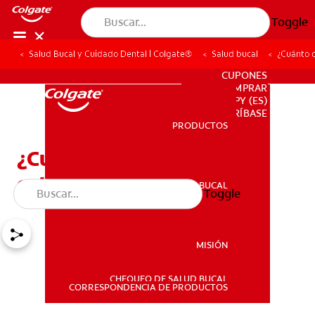
Toggle
Salud Bucal y Cuidado Dental | Colgate®
Salud bucal
¿Cuánto c
PARA PROFESIONALES
CUPONES
DONDE COMPRAR
PY (ES)
SUSCRÍBASE
PRODUCTOS
PRODUCTOS
¿Cuánto cuesta la cirugía
ortognática?
SALUD BUCAL
Toggle
SALUD BUCAL
MISIÓN
CHEQUEO DE SALUD BUCAL
MISIÓN
CORRESPONDENCIA DE PRODUCTOS