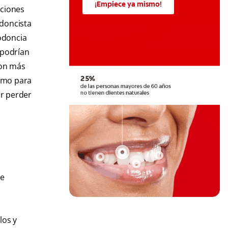
¡Empiece ya mismo!
pciones
odoncista
todoncia
 podrían
son más
como para
or perder
de
los y