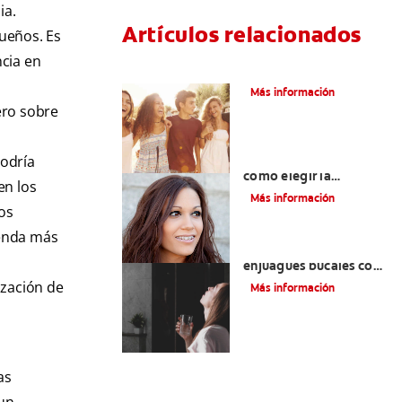
ia.
Artículos relacionados
ueños. Es
ncia en
¿Qué Es La Ortodoncia?
Más información
ero sobre
Colores de brackets:
podría
cómo elegir la
en los
tonalidad ideal
Más información
los
renda más
Ventajas de los
enjuagues bucales con
cloruro de
ización de
Más información
cetilpiridinio
as