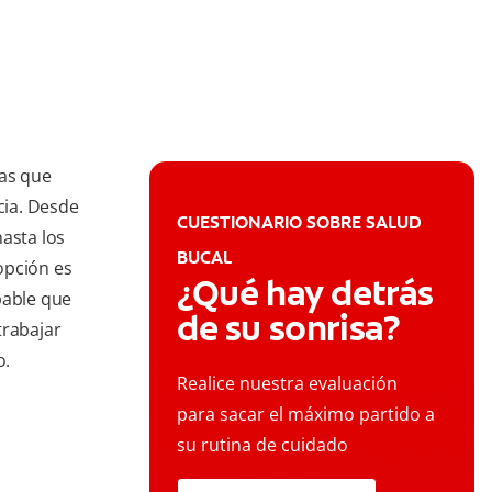
nas que
cia. Desde
CUESTIONARIO SOBRE SALUD
asta los
BUCAL
 opción es
¿Qué hay detrás
bable que
de su sonrisa?
trabajar
o.
Realice nuestra evaluación
para sacar el máximo partido a
su rutina de cuidado