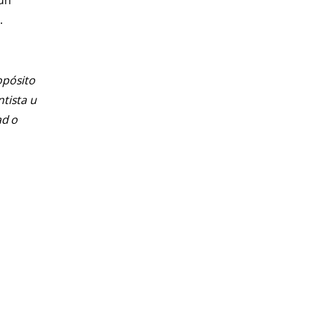
 un
.
opósito
ntista u
ad o