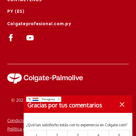
PY (ES)
Colgateprofesional.com.py
© 2026 Colgate-Palmolive Company. Todos los derechos
Gracias por tus comentarios
reservados.
Condiciones de uso
¿Qué tan satisfecho estás con tu experiencia en Colgate.com?
Política de privacidad
1
2
3
4
5