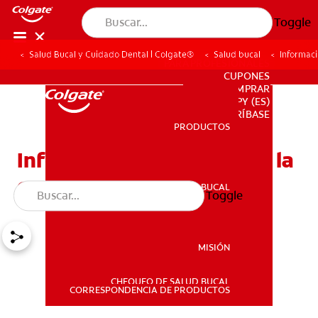
Toggle
Salud Bucal y Cuidado Dental | Colgate®
Salud bucal
Informaci
PARA PROFESIONALES
CUPONES
DONDE COMPRAR
PY (ES)
SUSCRÍBASE
PRODUCTOS
PRODUCTOS
Información e historia de la
corona dental de oro
SALUD BUCAL
Toggle
SALUD BUCAL
MISIÓN
CHEQUEO DE SALUD BUCAL
MISIÓN
CORRESPONDENCIA DE PRODUCTOS