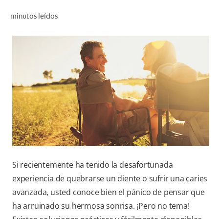
CHEQUEO DE SALUD BUCAL
minutos leídos
CORRESPONDENCIA DE PRODUCTOS
PARA PROFESIONALES
CUPONES
DONDE COMPRAR
PY (ES)
SUSCRÍBASE
Si recientemente ha tenido la desafortunada
experiencia de quebrarse un diente o sufrir una caries
avanzada, usted conoce bien el pánico de pensar que
ha arruinado su hermosa sonrisa. ¡Pero no tema!