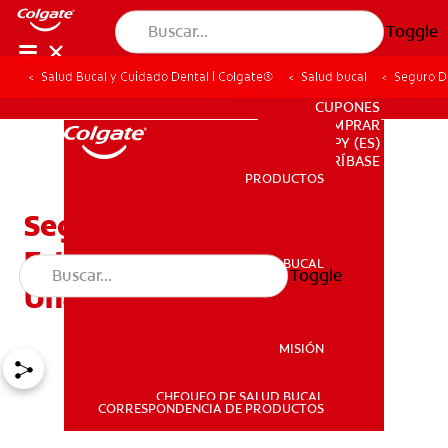
Toggle
Salud Bucal y Cuidado Dental | Colgate®
Salud bucal
Seguro De
PARA PROFESIONALES
CUPONES
DONDE COMPRAR
PY (ES)
SUSCRÍBASE
PRODUCTOS
PRODUCTOS
Seguro Dental Para
Estudiantes: ¿Es Útil O Es
SALUD BUCAL
Toggle
SALUD BUCAL
Una Pérdida De Dinero?
MISIÓN
CHEQUEO DE SALUD BUCAL
MISIÓN
CORRESPONDENCIA DE PRODUCTOS