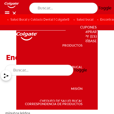
Toggle
Salud Bucal y Cuidado Dental | Colgate®
Salud bucal
Encontra
PARA PROFESIONALES
CUPONES
DONDE COMPRAR
PY (ES)
SUSCRÍBASE
PRODUCTOS
PRODUCTOS
Encontrando Un Dentista
SALUD BUCAL
Toggle
SALUD BUCAL
MISIÓN
CHEQUEO DE SALUD BUCAL
MISIÓN
CORRESPONDENCIA DE PRODUCTOS
minutos leídos