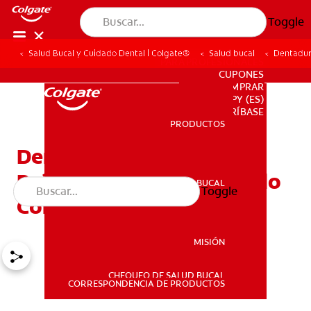
Toggle
Salud Bucal y Cuidado Dental | Colgate®
Salud bucal
Dentadura
PARA PROFESIONALES
CUPONES
DONDE COMPRAR
PY (ES)
SUSCRÍBASE
PRODUCTOS
PRODUCTOS
Dentaduras Completas,
Prótesis Parciales, Cuidado
SALUD BUCAL
Toggle
SALUD BUCAL
Con Las Prótesis
MISIÓN
CHEQUEO DE SALUD BUCAL
MISIÓN
CORRESPONDENCIA DE PRODUCTOS