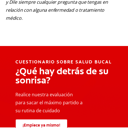
y Dile siempre cualquier pregunta que tengas en
relación con alguna enfermedad o tratamiento
médico.
CUESTIONARIO SOBRE SALUD BUCAL
¿Qué hay detrás de su
sonrisa?
Realice nuestra evaluación
para sacar el máximo partido a
su rutina de cuidado
¡Empiece ya mismo!