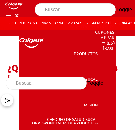
Toggle
Salud Bucal y Cuidado Dental | Colgate®
Salud bucal
¿Qué es l
PARA PROFESIONALES
CUPONES
DONDE COMPRAR
PY (ES)
SUSCRÍBASE
PRODUCTOS
PRODUCTOS
¿Qué es la dentinogénesis
imperfecta?
SALUD BUCAL
Toggle
SALUD BUCAL
MISIÓN
CHEQUEO DE SALUD BUCAL
MISIÓN
CORRESPONDENCIA DE PRODUCTOS