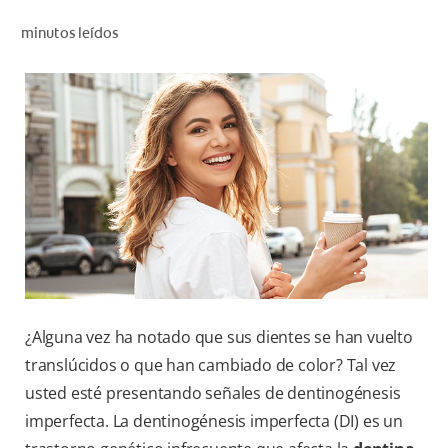
CHEQUEO DE SALUD BUCAL
minutos leídos
CORRESPONDENCIA DE PRODUCTOS
PARA PROFESIONALES
CUPONES
DONDE COMPRAR
PY (ES)
SUSCRÍBASE
¿Alguna vez ha notado que sus dientes se han vuelto
translúcidos o que han cambiado de color? Tal vez
usted esté presentando señales de dentinogénesis
imperfecta. La dentinogénesis imperfecta (DI) es un