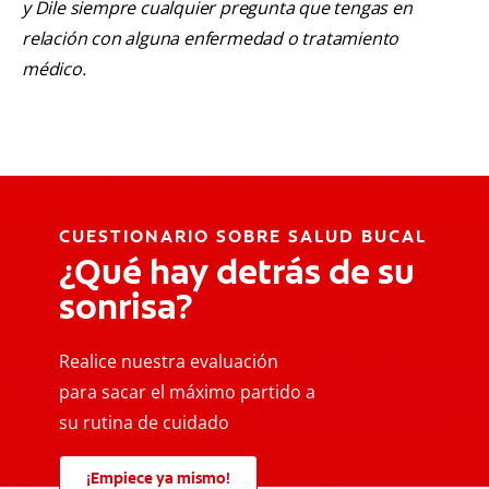
y Dile siempre cualquier pregunta que tengas en
relación con alguna enfermedad o tratamiento
médico.
CUESTIONARIO SOBRE SALUD BUCAL
¿Qué hay detrás de su
sonrisa?
Realice nuestra evaluación
para sacar el máximo partido a
su rutina de cuidado
¡Empiece ya mismo!