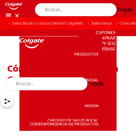
Toggle
Salud Bucal y Cuidado Dental | Colgate®
Salud bucal
Cómo Ali
PARA PROFESIONALES
CUPONES
DONDE COMPRAR
PY (ES)
SUSCRÍBASE
PRODUCTOS
PRODUCTOS
Cómo Aliviar La Boca y La
Garganta Seca
SALUD BUCAL
Toggle
SALUD BUCAL
MISIÓN
CHEQUEO DE SALUD BUCAL
MISIÓN
CORRESPONDENCIA DE PRODUCTOS