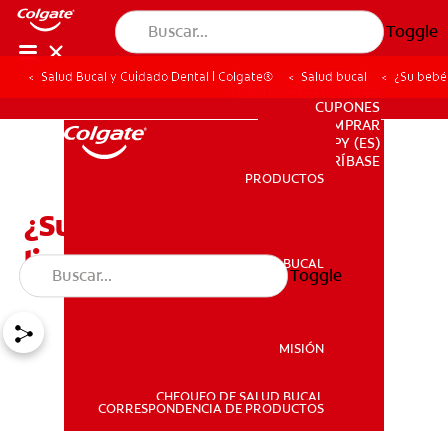
Toggle
Salud Bucal y Cuidado Dental | Colgate®
Salud bucal
¿Su bebé 
PARA PROFESIONALES
CUPONES
DONDE COMPRAR
PY (ES)
SUSCRÍBASE
PRODUCTOS
PRODUCTOS
¿Su bebé necesita un
limpiador de lengua?
SALUD BUCAL
Toggle
SALUD BUCAL
MISIÓN
CHEQUEO DE SALUD BUCAL
MISIÓN
CORRESPONDENCIA DE PRODUCTOS