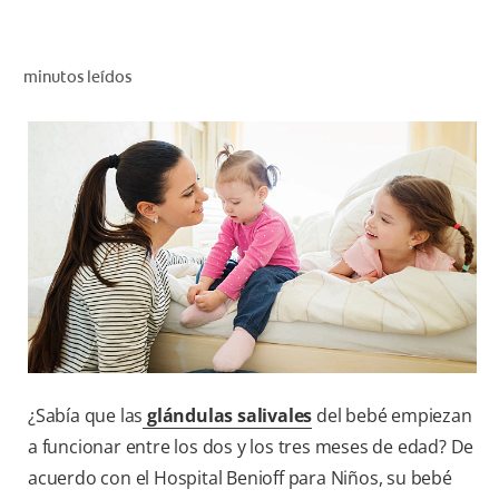
CHEQUEO DE SALUD BUCAL
CORRESPONDENCIA DE PRODUCTOS
minutos leídos
PARA PROFESIONALES
CUPONES
DONDE COMPRAR
PY (ES)
SUSCRÍBASE
¿Sabía que las
glándulas salivales
del bebé empiezan
a funcionar entre los dos y los tres meses de edad? De
acuerdo con el Hospital Benioff para Niños, su bebé