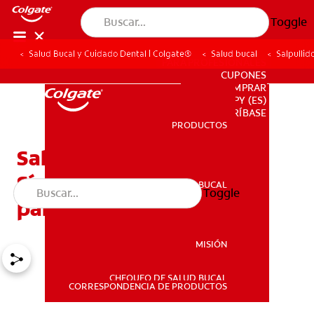
Toggle
Salud Bucal y Cuidado Dental | Colgate®
Salud bucal
Salpullid
PARA PROFESIONALES
CUPONES
DONDE COMPRAR
PY (ES)
SUSCRÍBASE
PRODUCTOS
PRODUCTOS
Salpullidos por dentición:
Síntomas y tratamiento
SALUD BUCAL
Toggle
SALUD BUCAL
para su bebé
MISIÓN
CHEQUEO DE SALUD BUCAL
MISIÓN
CORRESPONDENCIA DE PRODUCTOS