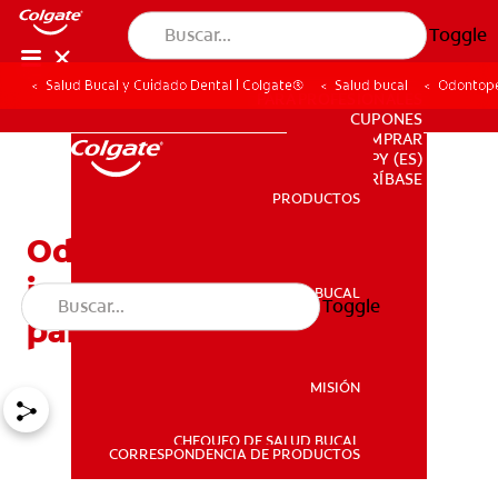
Toggle
Salud Bucal y Cuidado Dental | Colgate®
Salud bucal
Odontoped
PARA PROFESIONALES
CUPONES
DONDE COMPRAR
PY (ES)
SUSCRÍBASE
PRODUCTOS
PRODUCTOS
Odontopediatría:
importancia del dentista
SALUD BUCAL
Toggle
SALUD BUCAL
para niños
MISIÓN
CHEQUEO DE SALUD BUCAL
MISIÓN
CORRESPONDENCIA DE PRODUCTOS