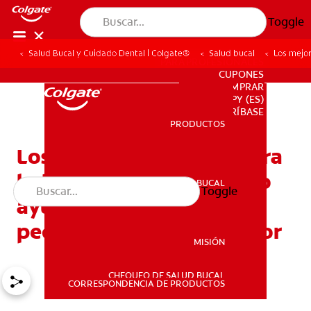
Toggle
Salud Bucal y Cuidado Dental | Colgate®
Salud bucal
Los mejo
PARA PROFESIONALES
CUPONES
DONDE COMPRAR
PY (ES)
SUSCRÍBASE
PRODUCTOS
PRODUCTOS
Los mejores remedios para
bebés en dentición: Cómo
SALUD BUCAL
Toggle
SALUD BUCAL
ayudarle a su pequeña o
pequeño a superar el dolor
MISIÓN
CHEQUEO DE SALUD BUCAL
MISIÓN
CORRESPONDENCIA DE PRODUCTOS