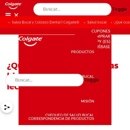
Toggle
Salud Bucal y Cuidado Dental | Colgate®
Salud bucal
¿Qué ocas
PARA PROFESIONALES
CUPONES
DONDE COMPRAR
PY (ES)
SUSCRÍBASE
PRODUCTOS
PRODUCTOS
¿Qué ocasiona las manchas
blancas en los dientes de
SALUD BUCAL
Toggle
SALUD BUCAL
leche?
MISIÓN
CHEQUEO DE SALUD BUCAL
MISIÓN
CORRESPONDENCIA DE PRODUCTOS