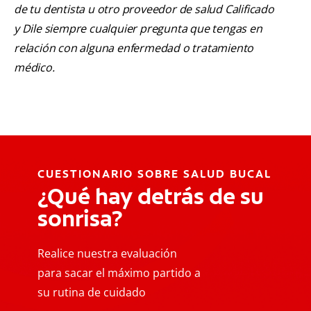
de tu dentista u otro proveedor de salud Calificado
y Dile siempre cualquier pregunta que tengas en
relación con alguna enfermedad o tratamiento
médico.
CUESTIONARIO SOBRE SALUD BUCAL
¿Qué hay detrás de su
sonrisa?
Realice nuestra evaluación
para sacar el máximo partido a
su rutina de cuidado