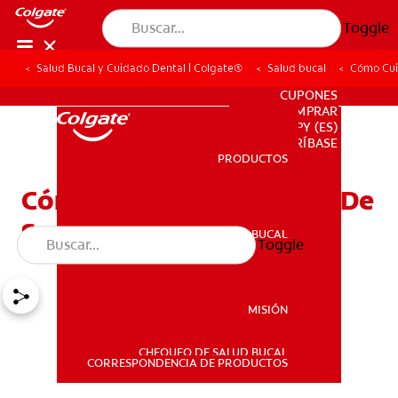
Toggle
Salud Bucal y Cuidado Dental | Colgate®
Salud bucal
Cómo Cui
PARA PROFESIONALES
CUPONES
DONDE COMPRAR
PY (ES)
SUSCRÍBASE
PRODUCTOS
PRODUCTOS
Cómo Cuidar Los Dientes De
Sus Hijos
SALUD BUCAL
Toggle
SALUD BUCAL
MISIÓN
CHEQUEO DE SALUD BUCAL
MISIÓN
CORRESPONDENCIA DE PRODUCTOS