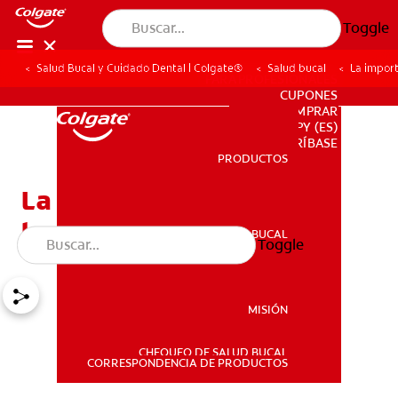
Toggle
Salud Bucal y Cuidado Dental | Colgate®
Salud bucal
La import
PARA PROFESIONALES
CUPONES
DONDE COMPRAR
PY (ES)
SUSCRÍBASE
PRODUCTOS
PRODUCTOS
La importancia de cuidar
los dientes natales
SALUD BUCAL
Toggle
SALUD BUCAL
MISIÓN
CHEQUEO DE SALUD BUCAL
MISIÓN
CORRESPONDENCIA DE PRODUCTOS