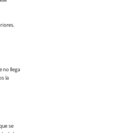
ille
riores.
e no llega
os la
 que se