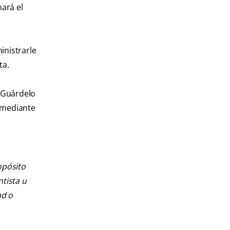
nará el
inistrarle
ta.
. Guárdelo
o mediante
opósito
ntista u
ad o