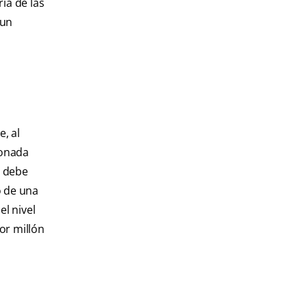
ía de las
 un
, al
ionada
, debe
o de una
el nivel
or millón