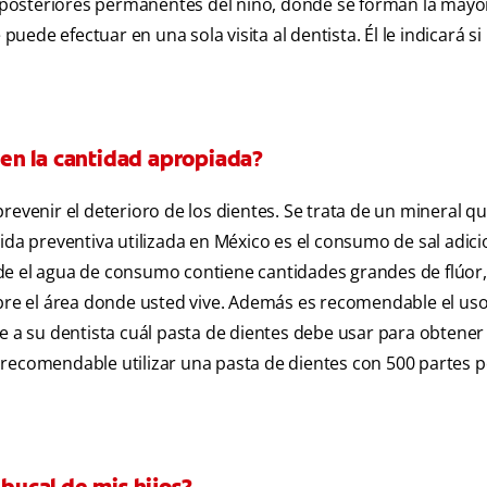
es posteriores permanentes del niño, donde se forman la mayor
puede efectuar en una sola visita al dentista. Él le indicará si
iben la cantidad apropiada?
evenir el deterioro de los dientes. Se trata de un mineral que
dida preventiva utilizada en México es el consumo de sal adic
de el agua de consumo contiene cantidades grandes de flúor
obre el área donde usted vive. Además es recomendable el us
e a su dentista cuál pasta de dientes debe usar para obtener 
recomendable utilizar una pasta de dientes con 500 partes p