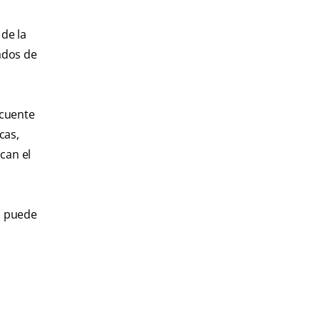
 de la
ados de
ecuente
cas,
acan el
o puede