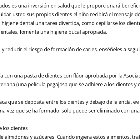
ados es una inversión en salud que le proporcionará benefic
uidar usted sus propios dientes el niño recibirá el mensaje de
 higiene dental una tarea divertida, como cepillarse los dient
s dentales, fomenta una higiene bucal apropiada.
 y reducir el riesgo de formación de caries, enséñeles a segui
día con una pasta de dientes con flúor aprobada por la Asocia
teriana (una película pegajosa que se adhiere a los dientes y e
laca que se deposita entre los dientes y debajo de la encía, ev
una vez que se ha formado, sólo puede ser eliminado con una
 los dientes
de almidones y azúcares. Cuando ingiera estos alimentos, tra