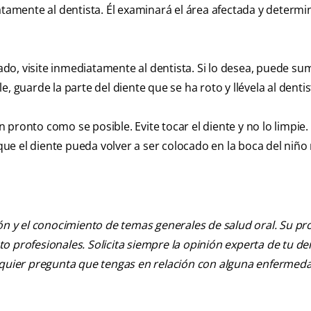
atamente al dentista. Él examinará el área afectada y determi
lado, visite inmediatamente al dentista. Si lo desea, puede sum
, guarde la parte del diente que se ha roto y llévela al dentis
an pronto como se posible. Evite tocar el diente y no lo limpie
e que el diente pueda volver a ser colocado en la boca del niñ
ión y el conocimiento de temas generales de salud oral. Su pr
nto profesionales. Solicita siempre la opinión experta de tu de
alquier pregunta que tengas en relación con alguna enfermed