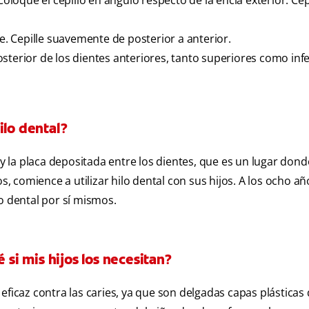
Coloque el cepillo en ángulo respecto de la encía exterior. Cep
te. Cepille suavemente de posterior a anterior.
 posterior de los dientes anteriores, tanto superiores como infe
ilo dental?
 y la placa depositada entre los dientes, que es un lugar dond
s, comience a utilizar hilo dental con sus hijos. A los ocho añ
o dental por sí mismos.
 si mis hijos los necesitan?
eficaz contra las caries, ya que son delgadas capas plásticas