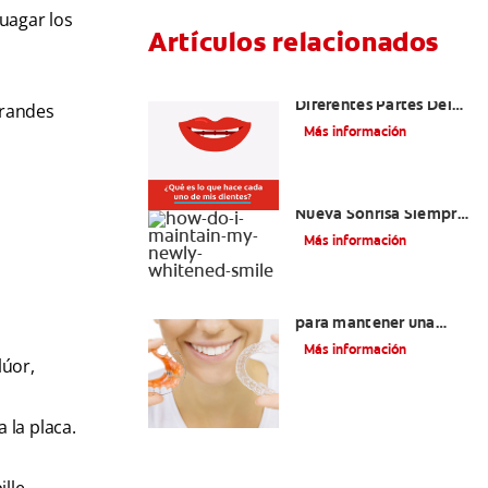
uagar los
Artículos relacionados
¿Cuáles Son Las
Diferentes Partes Del
grandes
Diente?
Más información
¿Como Mantengo Mi
Nueva Sonrisa Siempre
Blanca?
Más información
Retenedores Hawley
para mantener una
sonrisa derecha
Más información
lúor,
 la placa.