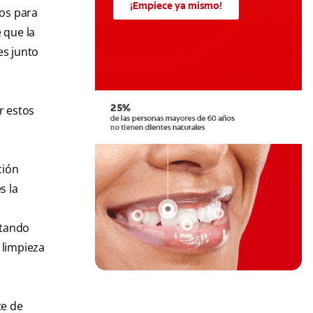
¡Empiece ya mismo!
ios para
 que la
es junto
r estos
ción
s la
itando
 limpieza
te de