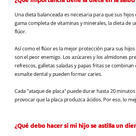
¿Qué importancia tiene la dieta en la salud
Una dieta balanceada es necesaria para que sus hijos d
gama completa de vitaminas y minerales, la dieta de un
flúor.
Así como el flúor es la mejor protección para sus hijo
son el peor enemigo. Los azúcares y los almidones pre
refrescos, galletas saladas y papas fritas se combinan 
esmalte dental y pueden formar caries.
Cada "ataque de placa" puede durar hasta 20 minutos
provocar que la placa produzca ácidos. Por eso, lo mej
¿Qué debo hacer si mi hijo se astilla un die