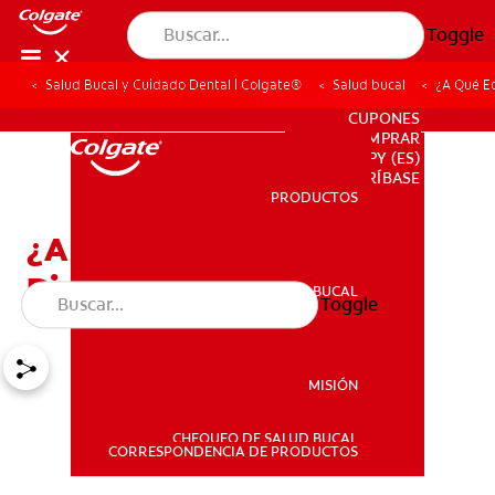
Toggle
Salud Bucal y Cuidado Dental | Colgate®
Salud bucal
¿A Qué E
PARA PROFESIONALES
CUPONES
DONDE COMPRAR
PY (ES)
SUSCRÍBASE
PRODUCTOS
PRODUCTOS
¿A Qué Edad Se Caen Los
Dientes De Los Niños?
SALUD BUCAL
Toggle
SALUD BUCAL
MISIÓN
CHEQUEO DE SALUD BUCAL
MISIÓN
CORRESPONDENCIA DE PRODUCTOS