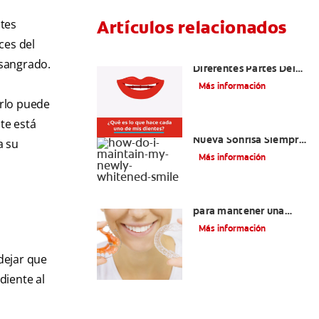
Artículos relacionados
ntes
íces del
¿Cuáles Son Las
 sangrado.
Diferentes Partes Del
Diente?
Más información
arlo puede
te está
¿Como Mantengo Mi
Nueva Sonrisa Siempre
a su
Blanca?
Más información
Retenedores Hawley
para mantener una
sonrisa derecha
Más información
 dejar que
diente al