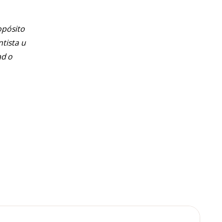
opósito
ntista u
ad o