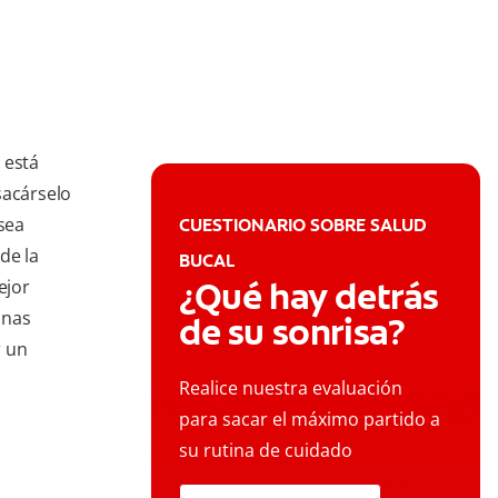
 está
sacárselo
 sea
CUESTIONARIO SOBRE SALUD
de la
BUCAL
¿Qué hay detrás
ejor
unas
de su sonrisa?
r un
Realice nuestra evaluación
para sacar el máximo partido a
su rutina de cuidado