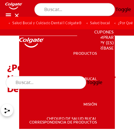
Toggle
Salud Bucal y Cuidado Dental | Colgate®
Salud bucal
¿Por Qué 
PARA PROFESIONALES
CUPONES
DONDE COMPRAR
PY (ES)
SUSCRÍBASE
PRODUCTOS
PRODUCTOS
¿Por Qué Su Hijo Podría
Necesitar Un Mantenedor
SALUD BUCAL
Toggle
SALUD BUCAL
De Espacio?
MISIÓN
CHEQUEO DE SALUD BUCAL
MISIÓN
CORRESPONDENCIA DE PRODUCTOS