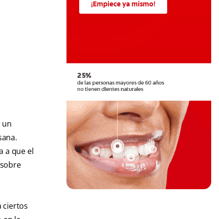
¡Empiece ya mismo!
r un
sana.
a a que el
 sobre
 ciertos