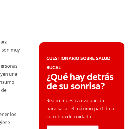
para
s son muy
CUESTIONARIO SOBRE SALUD
 personas
BUCAL
uyen una
¿Qué hay detrás
consumo
de su sonrisa?
 de
Realice nuestra evaluación
para sacar el máximo partido a
ener los
su rutina de cuidado
giene