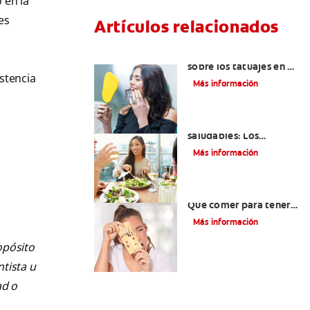
 en la
es
Artículos relacionados
Lo que necesita saber
sobre los tatuajes en el
stencia
labio
Más información
Lista de alimentos
saludables: Los
mejores siete
Más información
alimentos para sus
dientes
Alimentos con calcio:
Qué comer para tener
dientes más sanos
Más información
opósito
ntista u
ad o