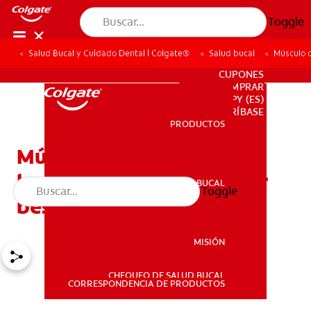
Toggle
Salud Bucal y Cuidado Dental | Colgate®
Salud bucal
Músculo o
PARA PROFESIONALES
CUPONES
DONDE COMPRAR
PY (ES)
SUSCRÍBASE
PRODUCTOS
PRODUCTOS
Músculo orbicular de la
boca: el músculo para dar
SALUD BUCAL
Toggle
SALUD BUCAL
besos
MISIÓN
CHEQUEO DE SALUD BUCAL
MISIÓN
CORRESPONDENCIA DE PRODUCTOS