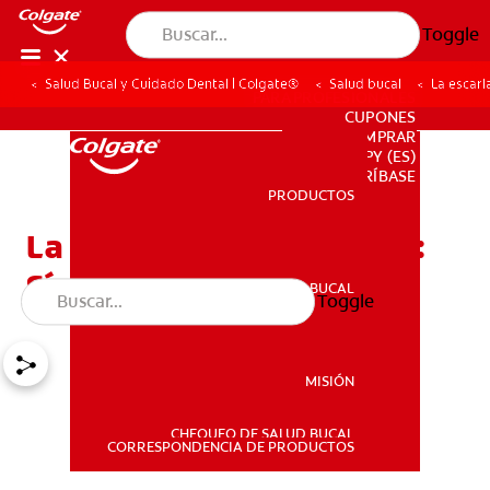
Toggle
Salud Bucal y Cuidado Dental | Colgate®
Salud bucal
La escarl
PARA PROFESIONALES
CUPONES
DONDE COMPRAR
PY (ES)
SUSCRÍBASE
PRODUCTOS
PRODUCTOS
La escarlatina y la lengua:
Síntomas y riesgos
SALUD BUCAL
Toggle
SALUD BUCAL
MISIÓN
CHEQUEO DE SALUD BUCAL
MISIÓN
CORRESPONDENCIA DE PRODUCTOS