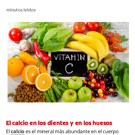
CHEQUEO DE SALUD BUCAL
minutos leídos
CORRESPONDENCIA DE PRODUCTOS
PARA PROFESIONALES
CUPONES
DONDE COMPRAR
PY (ES)
SUSCRÍBASE
El calcio en los dientes y en los huesos
El
calcio
es el mineral más abundante en el cuerpo