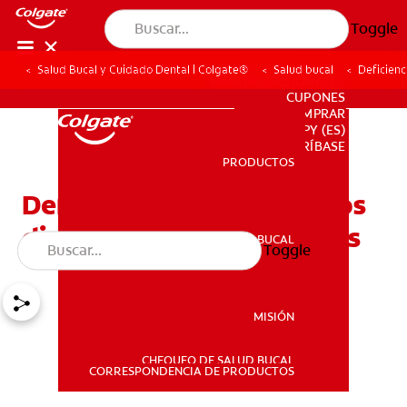
Toggle
Salud Bucal y Cuidado Dental | Colgate®
Salud bucal
Deficienc
PARA PROFESIONALES
CUPONES
DONDE COMPRAR
PY (ES)
SUSCRÍBASE
PRODUCTOS
PRODUCTOS
Deficiencia de calcio en los
dientes: signos y síntomas
SALUD BUCAL
Toggle
SALUD BUCAL
MISIÓN
CHEQUEO DE SALUD BUCAL
MISIÓN
CORRESPONDENCIA DE PRODUCTOS