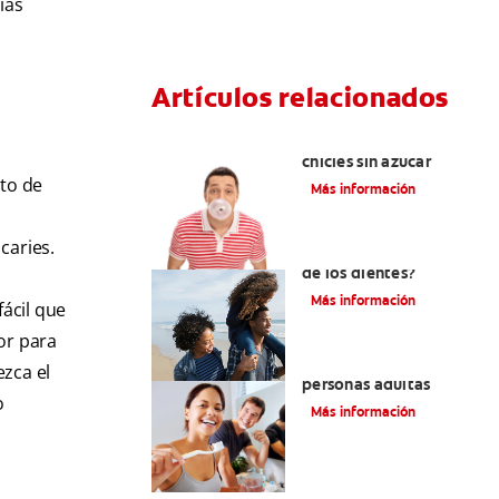
ias
Artículos relacionados
Tres beneficios de los
chicles sin azúcar
to de
Más información
caries.
¿Qué es la cara distal
de los dientes?
Más información
fácil que
or para
Pulpotomía en
ezca el
personas adultas
o
Más información