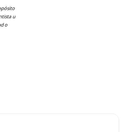
opósito
ntista u
ad o