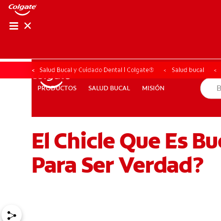
CHEQUEO DE SAL
CHEQUEO DE 
Salud Bucal y Cuidado Dental | Colgate®
Salud bucal
SALUD BUCAL
MISIÓN
PRODUCTOS
PRODUCTOS
SALUD BUCAL
MISIÓN
El Chicle Que Es B
PARA PROFESIONALES
CUPONES
DONDE COMPRAR
Para Ser Verdad?