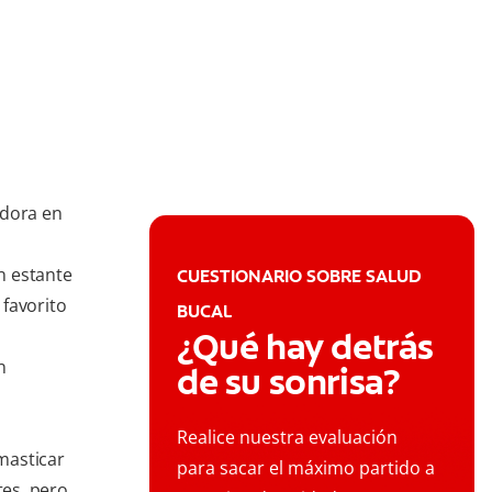
adora en
n estante
CUESTIONARIO SOBRE SALUD
favorito
BUCAL
o
¿Qué hay detrás
n
de su sonrisa?
Realice nuestra evaluación
masticar
para sacar el máximo partido a
es, pero