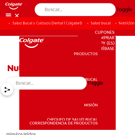
Toggle
Salud Bucal y Cuidado Dental | Colgate®
Salud bucal
Nutrición
PARA PROFESIONALES
CUPONES
DONDE COMPRAR
PY (ES)
SUSCRÍBASE
PRODUCTOS
PRODUCTOS
Nutrición
SALUD BUCAL
Toggle
SALUD BUCAL
MISIÓN
CHEQUEO DE SALUD BUCAL
MISIÓN
CORRESPONDENCIA DE PRODUCTOS
minutos leídos