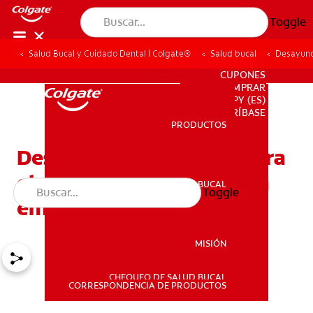
Toggle
Salud Bucal y Cuidado Dental | Colgate®
Salud bucal
Desayuno
PARA PROFESIONALES
CUPONES
DONDE COMPRAR
PY (ES)
SUSCRÍBASE
PRODUCTOS
PRODUCTOS
Desayunos saludables para
el embarazo: 5 ideas para
SALUD BUCAL
Toggle
SALUD BUCAL
empezar bien el día
MISIÓN
CHEQUEO DE SALUD BUCAL
MISIÓN
CORRESPONDENCIA DE PRODUCTOS