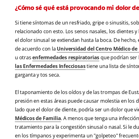
¿Cómo sé qué está provocando mi dolor de
Si tiene síntomas de un resfriado, gripe o sinusitis, s
relacionado con esto. Los senos nasales, los dientes y
el dolor sinusal se extiendan hasta la boca. De hecho, 
de acuerdo con la
Universidad del Centro Médico de
u otras
enfermedades respiratorias
que podrían ser 
las Enfermedades Infecciosas
tiene una lista de sínt
garganta y tos seca.
El taponamiento de los oídos y de las trompas de Eust
presión en estas áreas puede causar molestia en los di
lado que el dolor de diente, podría ser un dolor que v
Médicos de Familia
. A menos que tenga una infección
tratamiento para la congestión sinusal o nasal. Si le du
en los tímpanos y experimenta un "golpeteo" frecuente 