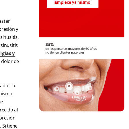
¡Empiece ya mismo!
estar
presión y
inusitis,
sinusitis
rgias y
, dolor de
iado. La
 mismo
de
recido al
 presión
 Si tiene