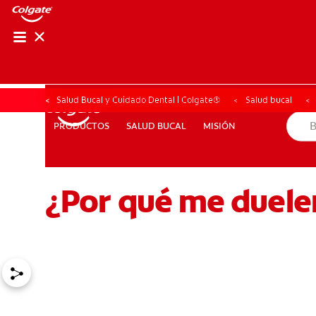
CHEQUEO DE SAL
CHEQUEO DE 
Salud Bucal y Cuidado Dental | Colgate®
Salud bucal
SALUD BUCAL
MISIÓN
PRODUCTOS
PRODUCTOS
SALUD BUCAL
MISIÓN
¿Por qué me duelen
PARA PROFESIONALES
CUPONES
DONDE COMPRAR