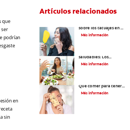
Artículos relacionados
s que
Lo que necesita saber
sobre los tatuajes en el
 ser
labio
Más información
ue podrían
desgaste
Lista de alimentos
saludables: Los
mejores siete
Más información
alimentos para sus
dientes
Alimentos con calcio:
Qué comer para tener
dientes más sanos
Más información
resión en
receta
a sin