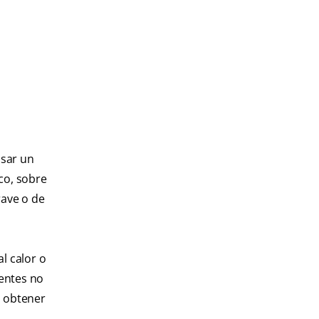
usar un
co, sobre
rave o de
al calor o
ientes no
a obtener