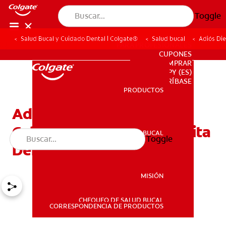
Toggle
Salud Bucal y Cuidado Dental | Colgate®
Salud bucal
Adiós Die
PARA PROFESIONALES
CUPONES
DONDE COMPRAR
PY (ES)
SUSCRÍBASE
PRODUCTOS
PRODUCTOS
Adiós Dientes De Leche:
Celebrando La Última Visita
SALUD BUCAL
Toggle
SALUD BUCAL
Del Ratoncito Pérez
MISIÓN
CHEQUEO DE SALUD BUCAL
MISIÓN
CORRESPONDENCIA DE PRODUCTOS