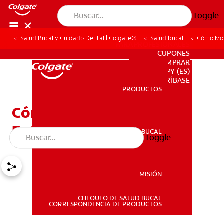
Toggle
Salud Bucal y Cuidado Dental | Colgate®
Salud bucal
Cómo Mon
PARA PROFESIONALES
CUPONES
DONDE COMPRAR
PY (ES)
SUSCRÍBASE
PRODUCTOS
PRODUCTOS
Cómo Montar Un Kit Del
Ratoncito Pérez
SALUD BUCAL
Toggle
SALUD BUCAL
MISIÓN
CHEQUEO DE SALUD BUCAL
MISIÓN
CORRESPONDENCIA DE PRODUCTOS