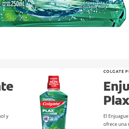
COLGATE P
ate
Enj
Plax
ol y
El Enjuague
ofrece una 