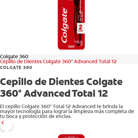
CHEQUEO DE SALUD BUCAL
CORRESPONDENCIA DE PRODUCTOS
PARA PROFESIONALES
Colgate 360
CUPONES
Cepillo de Dientes Colgate 360° Advanced Total 12
COLGATE 360
DONDE COMPRAR
Cepillo de Dientes Colgate
PY (ES)
360° Advanced Total 12
SUSCRÍBASE
El cepillo Colgate 360° Total 12 Advanced te brinda la
mayor tecnología para lograr la limpieza más completa de
tu boca y protección de encías.