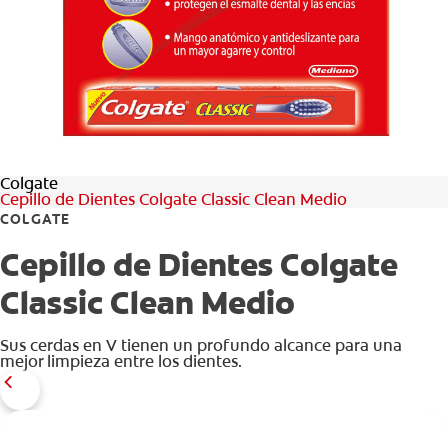
CHEQUEO DE SALUD BUCAL
CORRESPONDENCIA DE PRODUCTOS
PARA PROFESIONALES
Colgate
CUPONES
Cepillo de Dientes Colgate Classic Clean Medio
COLGATE
DONDE COMPRAR
Cepillo de Dientes Colgate
PY (ES)
Classic Clean Medio
SUSCRÍBASE
Sus cerdas en V tienen un profundo alcance para una
mejor limpieza entre los dientes.