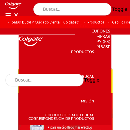
Toggle
Salud Bucal y Cuidado Dental | Colgate®
Productos
Cepillos d
PARA PROFESIONALES
CUPONES
DONDE COMPRAR
PY (ES)
SUSCRÍBASE
PRODUCTOS
PRODUCTOS
SALUD BUCAL
Toggle
SALUD BUCAL
MISIÓN
CHEQUEO DE SALUD BUCAL
MISIÓN
CORRESPONDENCIA DE PRODUCTOS