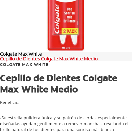
CHEQUEO DE SALUD BUCAL
CORRESPONDENCIA DE PRODUCTOS
PARA PROFESIONALES
Colgate Max White
CUPONES
Cepillo de Dientes Colgate Max White Medio
COLGATE MAX WHITE
DONDE COMPRAR
Cepillo de Dientes Colgate
PY (ES)
Max White Medio
SUSCRÍBASE
Beneficio:
-Su estrella pulidora única y su patrón de cerdas especialmente
diseñadas ayudan gentilmente a remover manchas, revelando el
brillo natural de tus dientes para una sonrisa más blanca