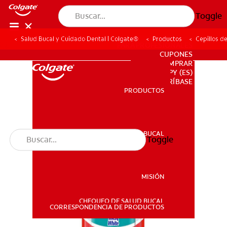
Toggle
Salud Bucal y Cuidado Dental | Colgate®
Productos
Cepillos d
PARA PROFESIONALES
CUPONES
DONDE COMPRAR
PY (ES)
SUSCRÍBASE
PRODUCTOS
PRODUCTOS
SALUD BUCAL
Toggle
SALUD BUCAL
MISIÓN
CHEQUEO DE SALUD BUCAL
MISIÓN
CORRESPONDENCIA DE PRODUCTOS