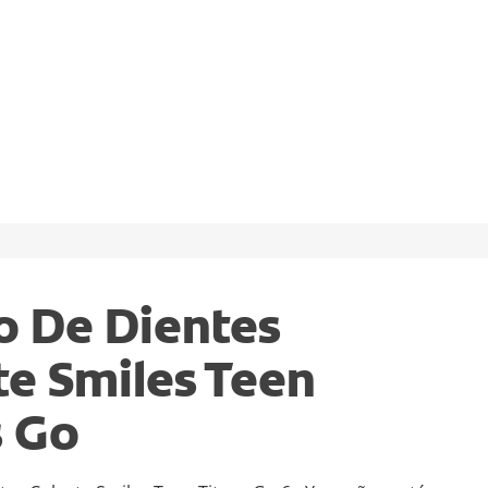
o De Dientes
te Smiles Teen
s Go