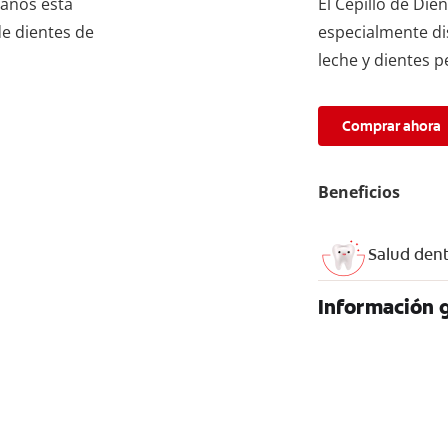
 años está
El Cepillo de Die
e dientes de
especialmente di
leche y dientes 
Comprar ahora
Beneficios
Salud denta
Información 