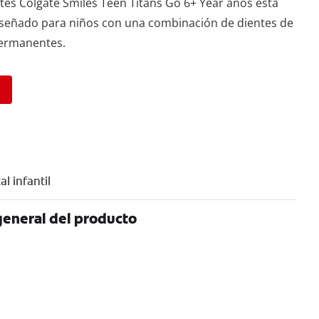
ntes Colgate Smiles Teen Titans Go 6+ Year años está
señado para niños con una combinación de dientes de
permanentes.
l infantil
general del producto