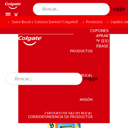
Toggle
Salud Bucal y Cuidado Dental | Colgate®
Productos
Cepillos d
PARA PROFESIONALES
CUPONES
DONDE COMPRAR
PY (ES)
SUSCRÍBASE
PRODUCTOS
PRODUCTOS
SALUD BUCAL
Toggle
SALUD BUCAL
MISIÓN
CHEQUEO DE SALUD BUCAL
MISIÓN
CORRESPONDENCIA DE PRODUCTOS