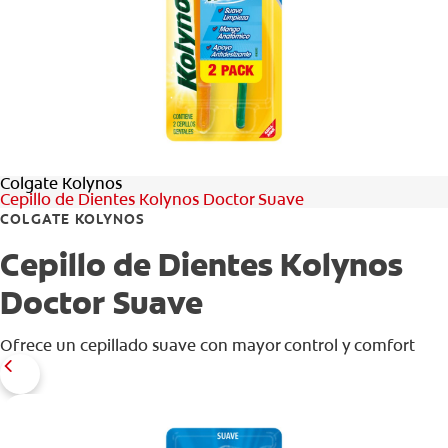
CHEQUEO DE SALUD BUCAL
CORRESPONDENCIA DE PRODUCTOS
PARA PROFESIONALES
Colgate Kolynos
CUPONES
Cepillo de Dientes Kolynos Doctor Suave
COLGATE KOLYNOS
DONDE COMPRAR
Cepillo de Dientes Kolynos
PY (ES)
Doctor Suave
SUSCRÍBASE
Ofrece un cepillado suave con mayor control y comfort