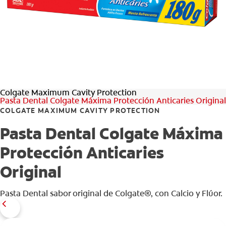
CHEQUEO DE SALUD BUCAL
CORRESPONDENCIA DE PRODUCTOS
PARA PROFESIONALES
Colgate Maximum Cavity Protection
CUPONES
Pasta Dental Colgate Máxima Protección Anticaries Original
COLGATE MAXIMUM CAVITY PROTECTION
DONDE COMPRAR
Pasta Dental Colgate Máxima
PY (ES)
Protección Anticaries
SUSCRÍBASE
Original
Pasta Dental sabor original de Colgate®, con Calcio y Flúor.