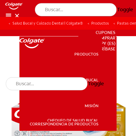
Toggle
Salud Bucal y Cuidado Dental | Colgate®
Productos
Pastas den
PARA PROFESIONALES
CUPONES
DONDE COMPRAR
PY (ES)
SUSCRÍBASE
PRODUCTOS
PRODUCTOS
SALUD BUCAL
Toggle
SALUD BUCAL
MISIÓN
CHEQUEO DE SALUD BUCAL
MISIÓN
CORRESPONDENCIA DE PRODUCTOS