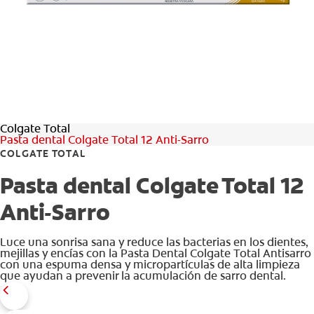
CHEQUEO DE SALUD BUCAL
CORRESPONDENCIA DE PRODUCTOS
PARA PROFESIONALES
Colgate Total
CUPONES
Pasta dental Colgate Total 12 Anti-Sarro
COLGATE TOTAL
DONDE COMPRAR
Pasta dental Colgate Total 12
PY (ES)
Anti-Sarro
SUSCRÍBASE
Luce una sonrisa sana y reduce las bacterias en los dientes,
mejillas y encías con la Pasta Dental Colgate Total Antisarro
con una espuma densa y micropartículas de alta limpieza
que ayudan a prevenir la acumulación de sarro dental.