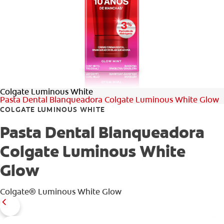
CHEQUEO DE SALUD BUCAL
CORRESPONDENCIA DE PRODUCTOS
PARA PROFESIONALES
Colgate Luminous White
CUPONES
Pasta Dental Blanqueadora Colgate Luminous White Glow
COLGATE LUMINOUS WHITE
DONDE COMPRAR
Pasta Dental Blanqueadora
PY (ES)
Colgate Luminous White
SUSCRÍBASE
Glow
Colgate® Luminous White Glow