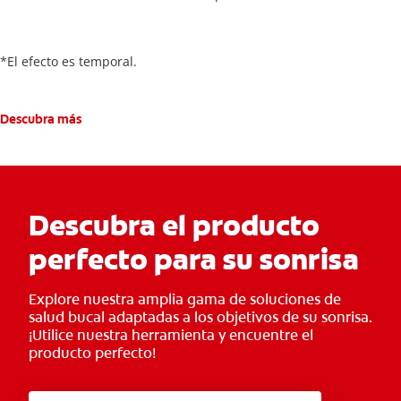
al instante*. Es la opción ideal para una sonrisa radiante que,
además, protege el esmalte dental gracias a su contenido de
flúor.
*El efecto es temporal.
Descubra más
Descubra el producto
perfecto para su sonrisa
Explore nuestra amplia gama de soluciones de
salud bucal adaptadas a los objetivos de su sonrisa.
¡Utilice nuestra herramienta y encuentre el
producto perfecto!