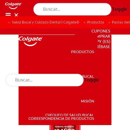
Toggle
Salud Bucal y Cuidado Dental | Colgate®
Productos
Pastas den
PARA PROFESIONALES
CUPONES
DONDE COMPRAR
PY (ES)
SUSCRÍBASE
PRODUCTOS
PRODUCTOS
SALUD BUCAL
Toggle
SALUD BUCAL
MISIÓN
CHEQUEO DE SALUD BUCAL
MISIÓN
CORRESPONDENCIA DE PRODUCTOS