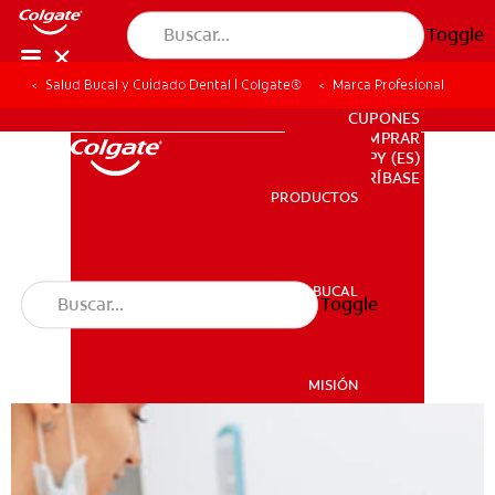
Toggle
Salud Bucal y Cuidado Dental | Colgate®
Marca Profesional
PARA PROFESIONALES
CUPONES
DONDE COMPRAR
PY (ES)
SUSCRÍBASE
PRODUCTOS
PRODUCTOS
SALUD BUCAL
Toggle
SALUD BUCAL
MISIÓN
CHEQUEO DE SALUD BUCAL
MISIÓN
CORRESPONDENCIA DE PRODUCTOS