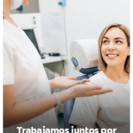
CHEQUEO DE SALUD BUCAL
CORRESPONDENCIA DE PRODUCTOS
PARA PROFESIONALES
CUPONES
DONDE COMPRAR
PY (ES)
SUSCRÍBASE
Trabajamos juntos por