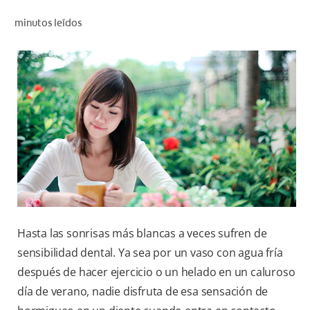
CHEQUEO DE SALUD BUCAL
minutos leídos
CORRESPONDENCIA DE PRODUCTOS
PARA PROFESIONALES
DÓNDE COMPRAR
UY (ES)
SUSCRIBITE
Hasta las sonrisas más blancas a veces sufren de
sensibilidad dental. Ya sea por un vaso con agua fría
después de hacer ejercicio o un helado en un caluroso
día de verano, nadie disfruta de esa sensación de