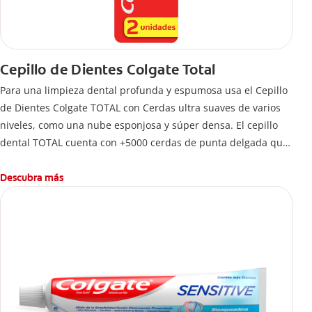
Cepillo de Dientes Colgate Total
Para una limpieza dental profunda y espumosa usa el Cepillo
de Dientes Colgate TOTAL con Cerdas ultra suaves de varios
niveles, como una nube esponjosa y súper densa. El cepillo
dental TOTAL cuenta con +5000 cerdas de punta delgada que
limpian a lo largo de la línea de las encías. 5 veces más que
un cepillo normal.
Descubra más