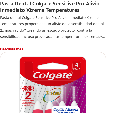
Pasta Dental Colgate Sensitive Pro Alivio
Inmediato Xtreme Temperatures
Pasta dental Colgate Sensitive Pro Alivio Inmediato Xtreme
Temperatures proporciona un alivio de la sensibilidad dental
2x más rápido* creando un escudo protector contra la
sensibilidad incluso provocada por temperaturas extremas**.
*Vs. pastas dentales de nitrato de potasio, con base en
estudios clínicos publicados
Descubra más
**Con uso regularr