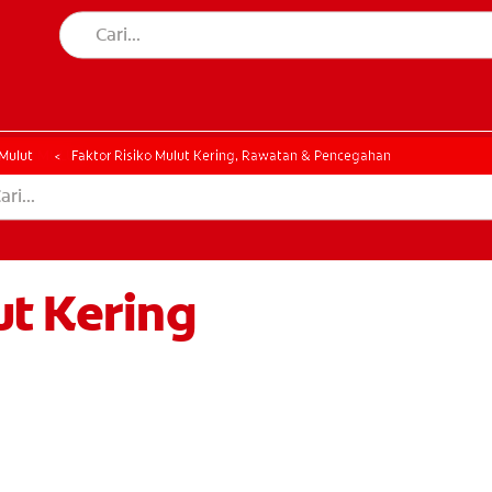
AN MULUT
HATAN MULUT
Mulut
Faktor Risiko Mulut Kering, Rawatan & Pencegahan
ut Kering