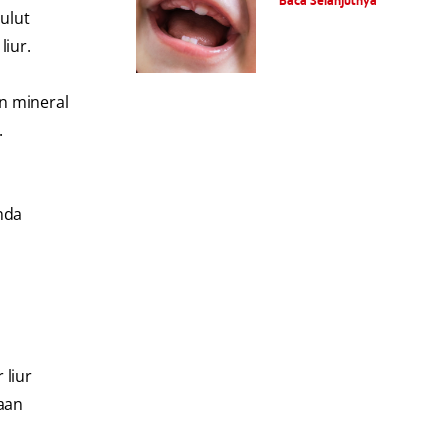
Baca Selanjutnya
mulut
liur.
n mineral
.
nda
 liur
aan