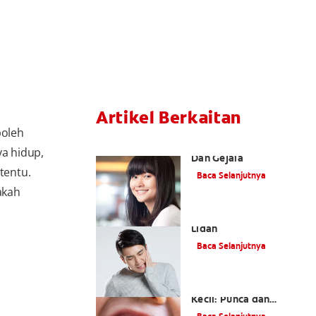
Artikel Berkaitan
boleh
Gusi Putih: Penyebab
a hidup,
Dan Gejala
tentu.
Baca Selanjutnya
akah
Perihal Sakit Tekak Dan
Lidah
Baca Selanjutnya
Lepuh Mulut Anak
Kecil: Punca dan
Rawatan