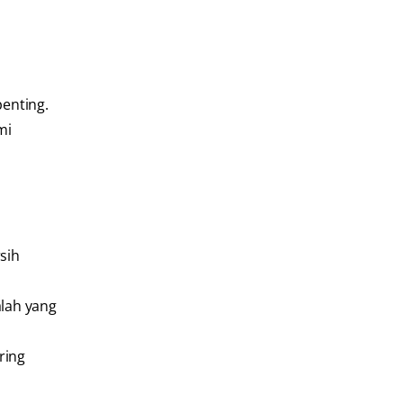
enting.
mi
sih
alah yang
ring