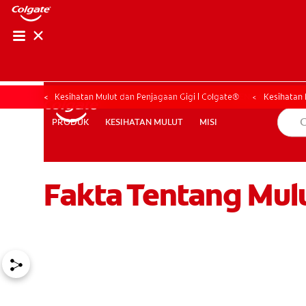
PENILAIAN KESIHAT
PENILAIAN KESI
Kesihatan Mulut dan Penjagaan Gigi | Colgate®
Kesihatan 
KESIHATAN MULUT
MISI
PRODUK
PRODUK
KESIHATAN MULUT
MISI
Fakta Tentang Mul
MY (MS)