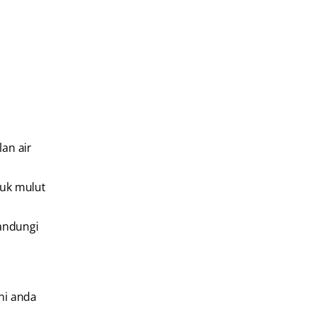
an air
tuk mulut
gandungi
ni anda