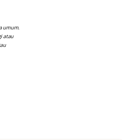
ra umum.
i atau
tau