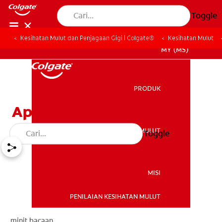
Toggle
Kesihatan Mulut dan Penjagaan Gigi | Colgate®
Kesihatan Mulut
MY (MS)
PRODUK
PRODUK
Apa Itu Tartar?
KESIHATAN MULUT
Toggle
KESIHATAN MULUT
MISI
PENILAIAN KESIHATAN MULUT
MISI
minit bacaan